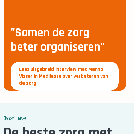
"Samen de zorg
beter organiseren"
Lees uitgebreid interview met Menno
Visser in Medilease over verbeteren van
de zorg
Over ons
De beste zorg met