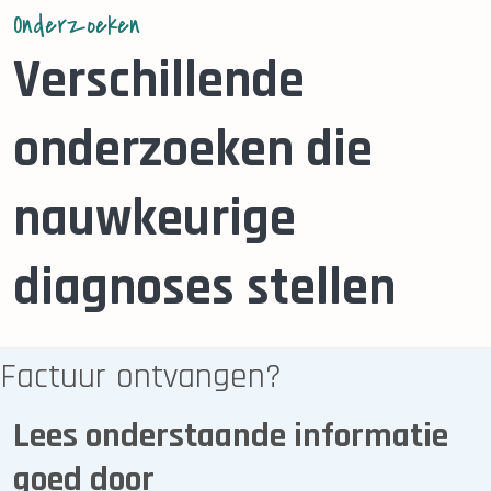
Onderzoeken
Verschillende
onderzoeken die
nauwkeurige
diagnoses stellen
Ons team van vakspecialisten voert
Factuur ontvangen?
nauwkeurig en secuur verschillende
onderzoeken uit zoals echo’s,
Lees onderstaande informatie
röntgenonderzoek en MRI-onderzoeken.
goed door
Deze technieken zetten we in om eventuele