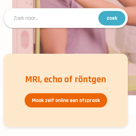
Veelgezochte
MRI-
Röntgen
Echo
scan
opties:
MRI, echo of röntgen
Maak zelf online een afspraak