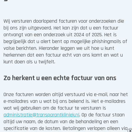
afwijkingen in het lichaam op te sporen en
zichtbaar te maken. Met de beste
Wij versturen doorlopend facturen voor onderzoeken die
apparatuur in een prettige omgeving krijgt
bij ons zijn uitgevoerd. Het kan zijn dat u een factuur
elke patiënt bij ons snel de juiste diagnose.
ontvangt van een onderzoek uit 2024 of 2025. Het is
begrijpelijk dat u alert bent op mogelijke phishingmails of
valse berichten. Hieronder leggen we uit hoe u kunt
herkennen dat een factuur echt van ons komt en wat u
kunt doen als u twijfelt.
Zo herkent u een echte factuur van ons
Onze facturen worden altijd verstuurd via e-mail, naar het
e-mailadres van u wat bij ons bekend is. Het e-mailadres
wat wij gebruiken om de factuur te versturen is
administratie@transparantkliniek.nl
. Op de factuur staan
altijd uw naam, de datum van de behandeling en een
specificatie van de kosten. Betalingen verlopen alleen via
X