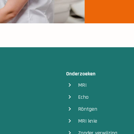
Onderzoeken
MRI
Echo
Röntgen
MRI knie
Zonder verwijzing