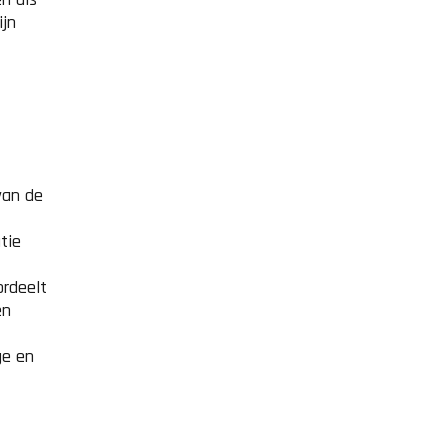
ijn
van de
tie
ordeelt
en
ge en