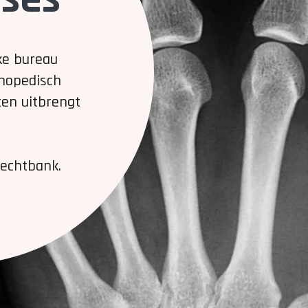
ke bureau
thopedisch
ten uitbrengt
rechtbank.