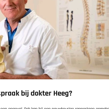
praak bij dokter Heeg?
 een ongeval. Ook kan hij een nauwkeurige rapportage opmake