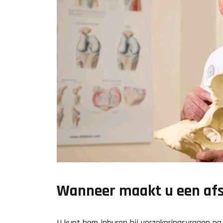
Wanneer maakt u een afs
U kunt hem inhuren bij verzekeringsvragen na