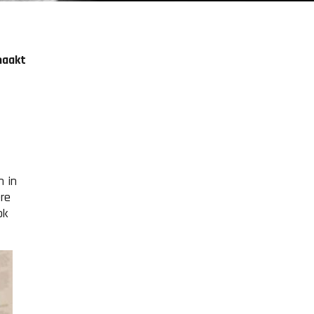
maakt
n in
ere
ok